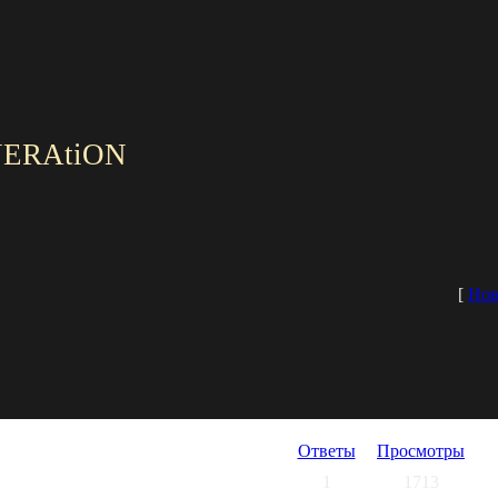
ERAtiON
[
Нов
Ответы
Просмотры
1
1713