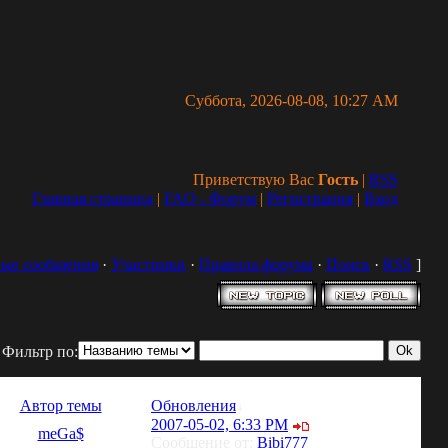
Суббота, 2026-08-08, 10:27 AM
Приветствую Вас
Гость
|
RSS
Главная страница
|
FAQ - Форум
|
Регистрация
|
Вход
ые сообщения
·
Участники
·
Правила форума
·
Поиск
·
RSS
]
Фильтр по:
Автор темы
Обновления
↓
2007-05-02, 6:33 PM
meGa$
Сообщение от:
Bibi777