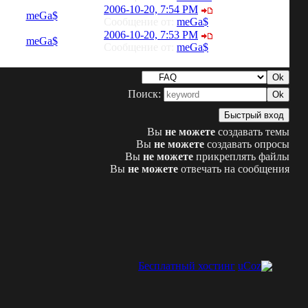
2006-10-20, 7:54 PM
meGa$
Сообщение от:
meGa$
2006-10-20, 7:53 PM
meGa$
Сообщение от:
meGa$
Поиск:
Вы
не можете
создавать темы
Вы
не можете
создавать опросы
Вы
не можете
прикреплять файлы
Вы
не можете
отвечать на сообщения
Бесплатный хостинг
uCoz