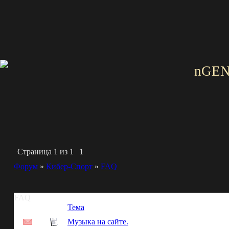
nGEN
Страница
1
из
1
1
Форум
»
Кибер-Спорт
»
FAQ
FAQ
Тема
Музыка на сайте.